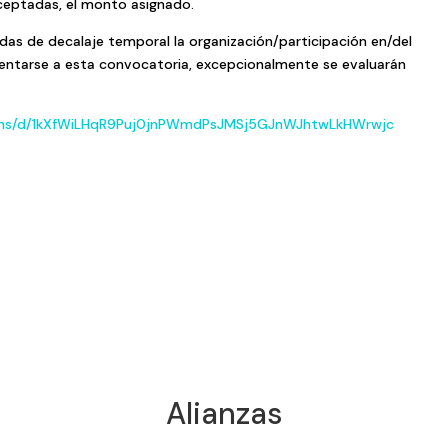
aceptadas, el monto asignado.
das de decalaje temporal la organización/participación en/del
sentarse a esta convocatoria, excepcionalmente se evaluarán
orms/d/1kXfWiLHqR9Puj0jnPWmdPsJMSj5GJnWJhtwLkHWrwjc
Alianzas