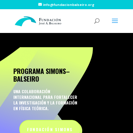
info@fundacionbalseiro.org
PROGRAMA SIMONS–
BALSEIRO
UNA COLABORACIÓN
INTERNACIONAL PARA FORTALECER
LA INVESTIGACIÓN Y LA FORMACIÓN
EN FÍSICA TEÓRICA.
FUNDACIÓN SIMONS