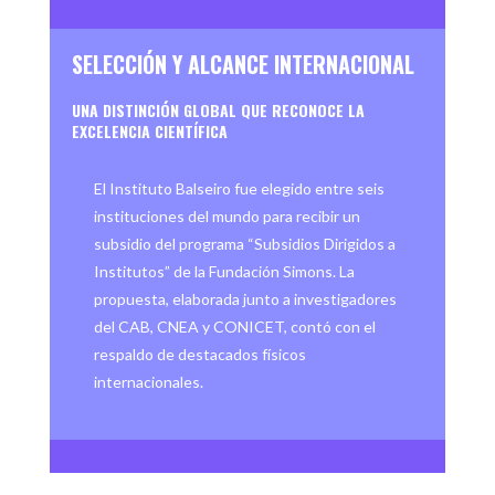
SELECCIÓN Y ALCANCE INTERNACIONAL
UNA DISTINCIÓN GLOBAL QUE RECONOCE LA
EXCELENCIA CIENTÍFICA
El Instituto Balseiro fue elegido entre seis
instituciones del mundo para recibir un
subsidio del programa “Subsidios Dirigidos a
Institutos” de la Fundación Simons. La
propuesta, elaborada junto a investigadores
del CAB, CNEA y CONICET, contó con el
respaldo de destacados físicos
internacionales.